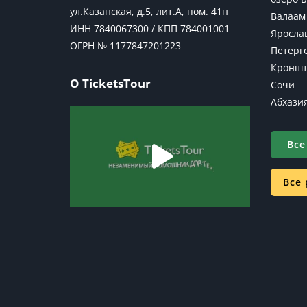
ул.Казанская, д.5, лит.А, пом. 41н
Валаам
ИНН 7840067300 / КПП 784001001
Яросла
ОГРН № 1177847201223
Петерг
Кроншт
О TicketsTour
Сочи
Абхази
Все
Все