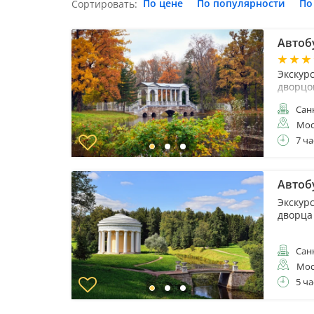
По цене
По популярности
По
Сортировать:
Автоб
Экскур
дворцо
Санк
Мос
7 ча
Автобу
Экскур
дворца
Санк
Мос
5 ча