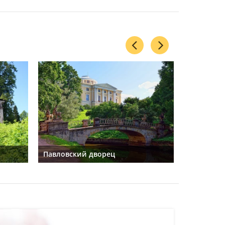
Павловский дворец
Храм Дру