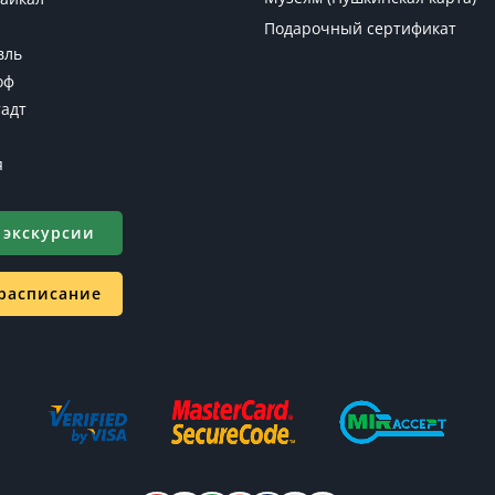
Подарочный сертификат
вль
оф
адт
я
 экскурсии
 расписание