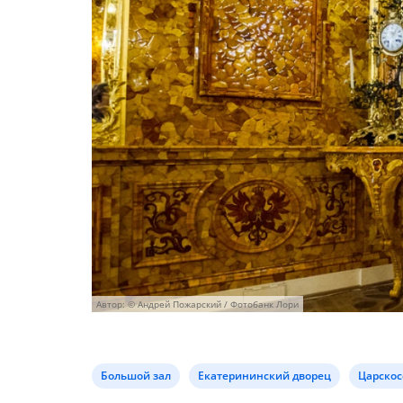
Автор: © Андрей Пожарский / Фотобанк Лори
Большой зал
Екатерининский дворец
Царскос