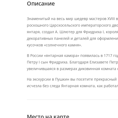
Описание
Знаменитый на весь мир шедевр мастеров XVIII 
роскошного Царскосельского императорского дво
янтаря, создал А. Шлютер для Фридриха I, корол
декоративных панелей и деталей для оформлени
кусочков «солнечного камня».
В России «янтарная камора» появилась в 1717 го
Петру I сын Фридриха. Благодаря Елизавете Пет
увеличившаяся в размерах диковинная комната 
На экскурсии в Пушкин вы посетите прекрасный 
исчезла без следа Янтарная комната, как работа
Место на карте