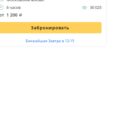
6 часов
30 025
6 часо
от 1 200
от 1 200
Забронировать
Ближайшая Завтра в 12:15