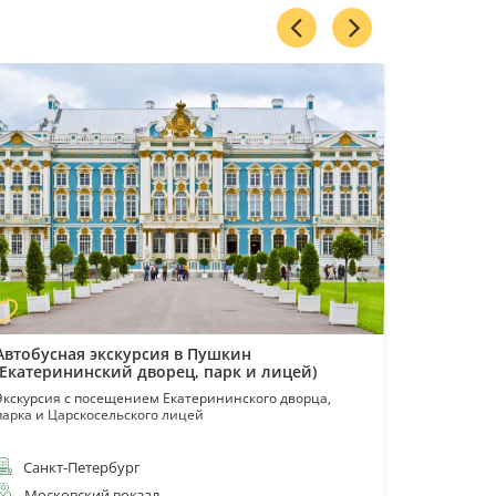
Автобусная экскурсия в Пушкин
Автобусн
(Екатерининский дворец, парк и лицей)
(Екатери
Экскурсия с посещением Екатерининского дворца,
Экскурсия 
парка и Царскосельского лицей
дворцов
Санкт-Петербург
Санкт
Московский вокзал
Моско