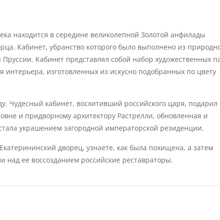
века находится в середине великолепной Золотой анфилады
рца. Кабинет, убранство которого было выполнено из природн
я Пруссии. Кабинет представлял собой набор художественных п
я интерьера, изготовленных из искусно подобранных по цвету
ду. Чудесный кабинет, восхитивший российского царя, подарил
ровне и придворному архитектору Растрелли, обновленная и
стала украшением загородной императорской резиденции.
Екатерининский дворец, узнаете, как была похищена, а затем
ли над ее воссозданием российские реставраторы.