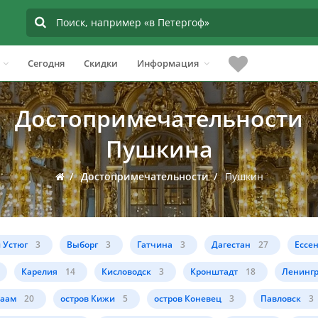
Сегодня
Скидки
Информация
Достопримечательности
Пушкина
Достопримечательности
Пушкин
 Устюг
3
Выборг
3
Гатчина
3
Дагестан
27
Ессе
Карелия
14
Кисловодск
3
Кронштадт
18
Ленингр
лаам
20
остров Кижи
5
остров Коневец
3
Павловск
3