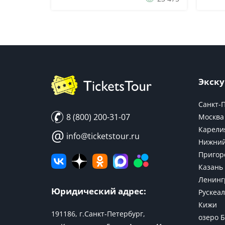
длились четыре года. Площадь
здание
парадного помещения – восемьсот
спроек
ква...
голлан
Экску
Санкт-
8 (800) 200-31-07
Москва
Карели
@
info@ticketstour.ru
Нижний
Пригор
Казань
Ленинг
Юридический адрес:
Рускеал
Кижи
191186, г.Санкт-Петербург,
озеро 