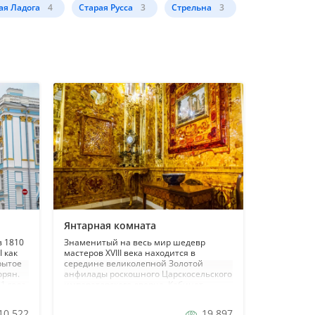
ая Ладога
4
Старая Русса
3
Стрельна
3
Янтарная комната
в 1810
Знаменитый на весь мир шедевр
I как
мастеров XVIII века находится в
рытое
середине великолепной Золотой
орян.
анфилады роскошного Царскосельского
1 года
императорского дворца. Кабинет,
рого
убранство которого было выполнено из
 П.
природного янтаря, создал А. Шлютер
10 522
19 897