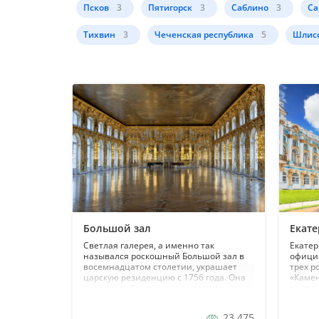
Псков
3
Пятигорск
3
Саблино
3
Са
Тихвин
3
Чеченская республика
5
Шлисс
Большой зал
Екат
Светлая галерея, а именно так
Екате
назывался роскошный Большой зал в
офици
восемнадцатом столетии, украшает
трех р
царскую резиденцию с 1756 года. Она
«Камен
появилась благодаря фантазии и
начали
таланту Ф.-Б. Растрелли, придворного
дом ст
архитектора. Работы по ее созданию
Браунш
23 475