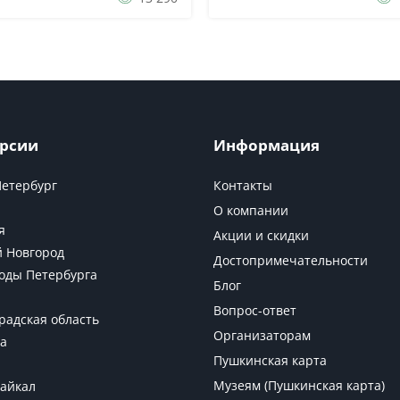
 на «16 светлиц»,
Стасова). А. С. Пушкин воспитыв
тированное в модном тогда
здесь с 181...
дском стиле...
рсии
Информация
Петербург
Контакты
О компании
я
Акции и скидки
 Новгород
Достопримечательности
оды Петербурга
Блог
Вопрос-ответ
радская область
Организаторам
а
Пушкинская карта
Музеям (Пушкинская карта)
Байкал