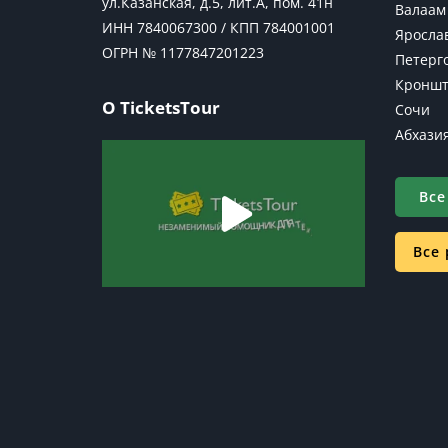
ул.Казанская, д.5, лит.А, пом. 41н
Валаам
ИНН 7840067300 / КПП 784001001
Яросла
ОГРН № 1177847201223
Петерг
Кроншт
О TicketsTour
Сочи
Абхази
Все
Все