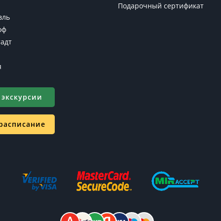
Подарочный сертификат
вль
оф
адт
я
 экскурсии
 расписание