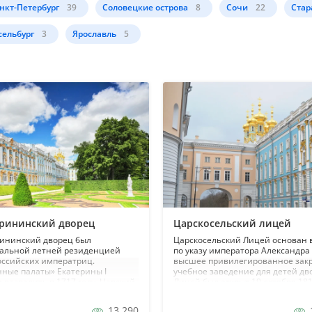
нкт-Петербург
39
Соловецкие острова
8
Сочи
22
Стар
ельбург
3
Ярославль
5
ерининский дворец
Царскосельский лицей
рининский дворец был
Царскосельский Лицей основан 
альной летней резиденцией
по указу императора Александра 
оссийских императриц.
высшее привилегированное зак
ные палаты» Екатерины I
учебное заведение для детей дв
 возводить в 1717 году. Царский
Лицей был открыт 19 октября 181
роил Иоганн Фридрих
(корпус лицея перестроен из ста
тейн. Это было двухэтажное
здания по проекту архитектора В.
13 290