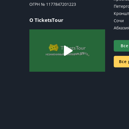
ОГРН № 1177847201223
Петерг
Кроншт
О TicketsTour
Сочи
Абхази
Все
Все