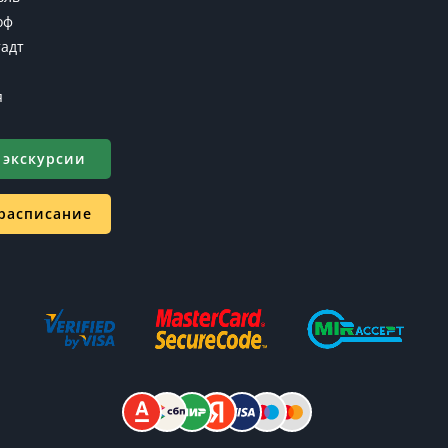
оф
адт
я
 экскурсии
 расписание