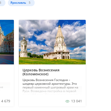
3
Ярославль
5
Церковь Вознесения
(Коломенское)
Церковь Вознесения Господня –
шедевр церковной архитектуры. Это
ие
первый каменный шатровый храм на
м
Руси. Возведена постройка в первой
им
трети XVI века. Проектировал церковь и
отвечал за строительство итальянский
4 679
13 041
нные
зодчий Петр Франческо Ганнибал.
оль»...
Поэтому в архитектуре храма
чувствуется влияние европейских ...