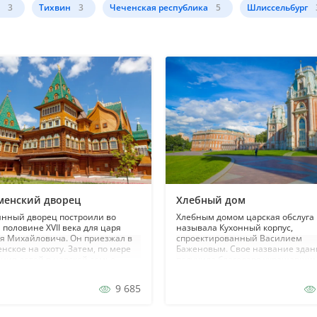
3
Тихвин
3
Чеченская республика
5
Шлиссельбург
менский дворец
Хлебный дом
нный дворец построили во
Хлебным домом царская обслуга
 половине XVII века для царя
называла Кухонный корпус,
я Михайловича. Он приезжал в
спроектированный Василием
нское на охоту. Затем, по мере
Баженовым. Свое название здан
ния детей в царской семье,
получило благодаря украшавши
 расширялись, появлялись
стены горельефам, изображающ
пристройки...
каравай и солонку. Выше хлебов
9 685
размещались вензеля, составле
из начальных букв слов «хлеб», «с