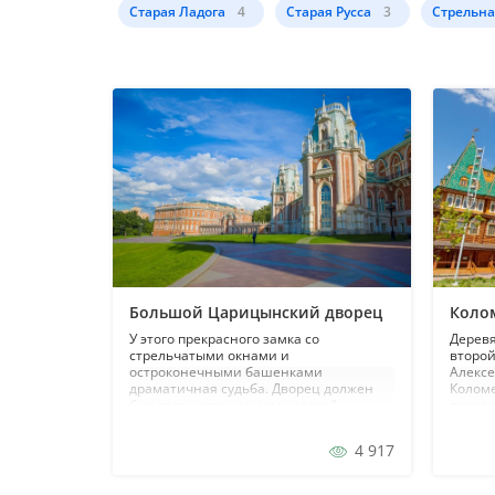
Старая Ладога
4
Старая Русса
3
Стрельна
Большой Царицынский дворец
Коло
У этого прекрасного замка со
Деревя
стрельчатыми окнами и
второй
остроконечными башенками
Алексе
драматичная судьба. Дворец должен
Коломе
был стать украшением царской
появле
резиденции, а был прозван
хоромы
современниками «гробом великана»...
новые 
4 917