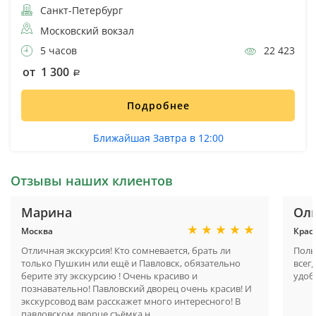
Санкт-Петербург
Московский вокзал
5 часов
22 423
от 1 300
Подробнее
Ближайшая Завтра в 12:00
Отзывы наших клиентов
Марина
Ол
Москва
Крас
Отличная экскурсия! Кто сомневается, брать ли
Поль
только Пушкин или ещё и Павловск, обязательно
всег
берите эту экскурсию ! Очень красиво и
удоб
познавательно! Павловский дворец очень красив! И
экскурсовод вам расскажет много интересного! В
павловском дворце съёмка н..