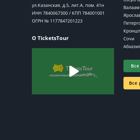
ул.Казанская, д.5, лит.А, пом. 41н
Валаам
ИНН 7840067300 / КПП 784001001
Яросла
ОГРН № 1177847201223
Петерг
Кроншт
О TicketsTour
Сочи
Абхази
Все
Все