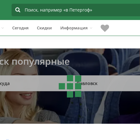
Сегодня
Скидки
Информация
вск популярные
куда
Павловск