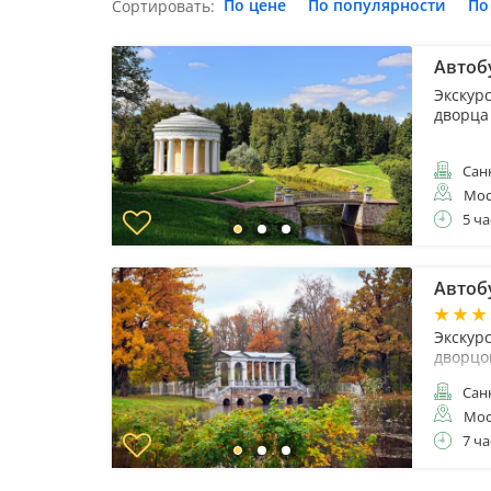
По цене
По популярности
По
Сортировать:
Автобу
Экскур
дворца
Санк
Мос
5 ча
Автоб
Экскур
дворцо
Санк
Мос
7 ча