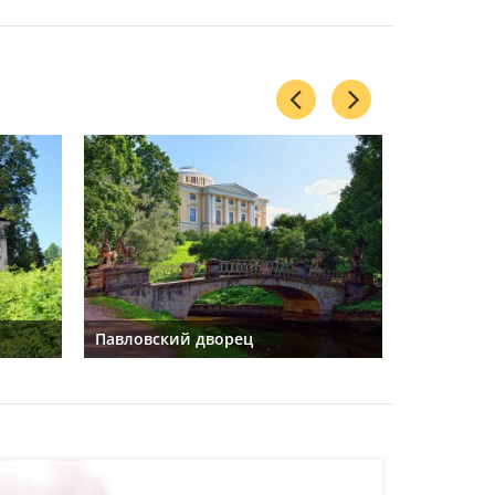
Павловский дворец
Храм Дру