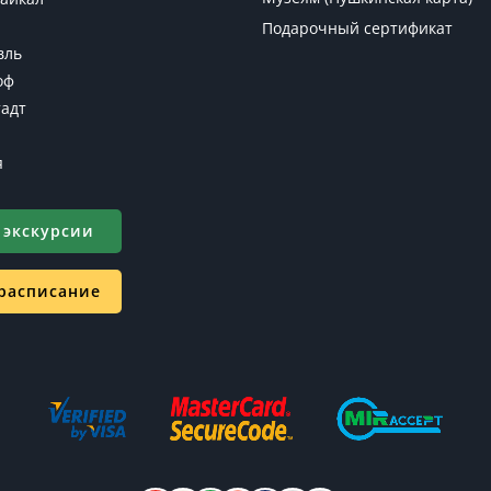
Подарочный сертификат
вль
оф
адт
я
 экскурсии
 расписание