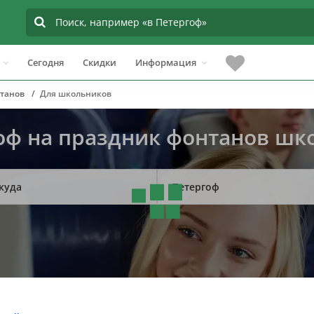
Сегодня
Скидки
Информация
танов
Для школьников
гоф на праздник фонтанов ш
куда
Петергоф