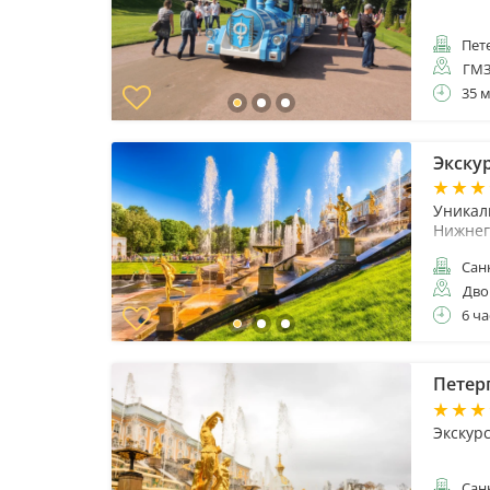
Пет
ГМЗ
35 
Экску
Уникал
Нижнег
Санк
Дво
6 ча
Петер
Экскур
Санк