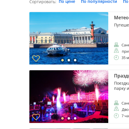
По цене
По популярности
По
Сортировать:
Метео
Путеше
Санк
при
35 
Празд
Поездк
парку 
Санк
Дво
7 ча