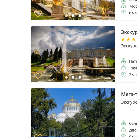
Мос
6 ча
Экску
Экскур
Пет
Раз
3 ча
Мега-т
Экскур
Санк
Дво
9 ча