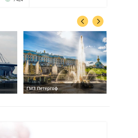
ГМЗ Петергоф
Лахта-цен