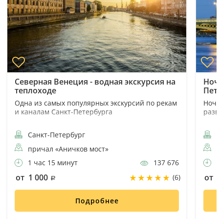
Северная Венеция - водная экскурсия на
Ноч
теплоходе
Пет
Одна из самых популярных экскурсий по рекам
Ночн
и каналам Санкт-Петербурга
разв
Санкт-Петербург
С
причал «Аничков мост»
1 час 15 минут
137 676
2
от 1 000
от 
(6)
Подробнее