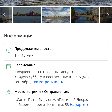
Автор: © Olga / Depositphotos
Автор: © Vitas / Depositphotos
Автор: © Aleksejs Polakovs / Depositphotos
Информация
Продолжительность:
1 ч. 15 мин.
Расписание:
Ежедневно в 11:15 (июнь - август)
Каждую субботу и воскресенье в 11:15 (май,
сентябрь)
Посмотреть всё ►
Место встречи / Отправление:
г.Санкт-Петербург, ст.м. «Гостиный Двор»,
набережная реки Фонтанки, 53
На карте ►