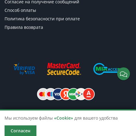
Согласие на получение сообщений
Способ оплаты
Политика безопасности при оплате
Правила возврата
© 2026 TicketsTour. Продажа водных
Мы используем файлы
«Cookie»
для вашего удобства
и автобусных экскурсий по России
Согласен