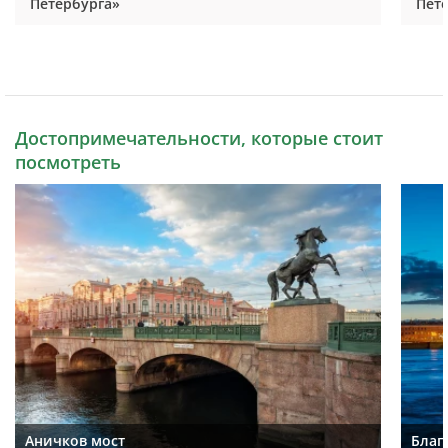
Петербурга»
Пет
Достопримечательности, которые стоит
посмотреть
Аничков мост
Благ