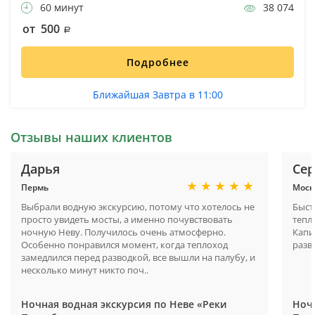
60 минут
38 074
от 500
Подробнее
Ближайшая Завтра в 11:00
Отзывы наших клиентов
Дарья
Сер
Пермь
Моск
Выбрали водную экскурсию, потому что хотелось не
Быст
просто увидеть мосты, а именно почувствовать
тепл
ночную Неву. Получилось очень атмосферно.
Капи
Особенно понравился момент, когда теплоход
разв
замедлился перед разводкой, все вышли на палубу, и
несколько минут никто поч..
Ночная водная экскурсия по Неве «Реки
Ночн