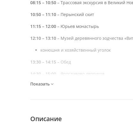
08:15 – 10:50
– Трассовая экскурсия в Великий Но
10:50 – 11:10
– Перынский скит
11:15 – 12:00
– Юрьев монастырь
12:10 – 13:10
– Музей деревянного зодчества «Ви
конюшня и хозяйственный уголок
13:30 – 14:15
– Обед
14:30 – 15:00
– Ярославово дворище
Показать
15:00 – 16:00
– Детинец - Новгородский кремль
монумент «Тысячелетие России»;
Софийский собор.
17:45 – 18:30
– Варлаамо-Хутынский монастырь
Описание
21:00 – 21:30
– Прибытие в Санкт-Петербург (ст. м