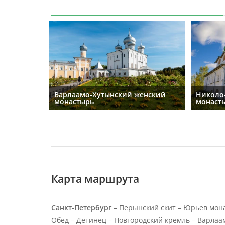
Варлаамо-Хутынский женский
Николо
монастырь
монаст
Карта маршрута
Санкт-Петербург
– Перынский скит – Юрьев мона
Обед – Детинец – Новгородский кремль – Варла