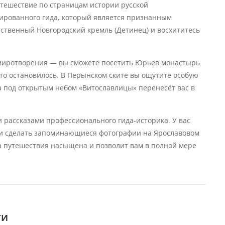
утешествие по страницам истории русской
зированного гида, который является признанным
ественный Новгородский кремль (Детинец) и восхититесь
умиротворения — вы сможете посетить Юрьев монастырь
то остановилось. В Перынском ските вы ощутите особую
ва под открытым небом «Витославлицы» перенесёт вас в
 рассказами профессионального гида-историка. У вас
 и сделать запоминающиеся фотографии на Ярославовом
 путешествия насыщена и позволит вам в полной мере
ти