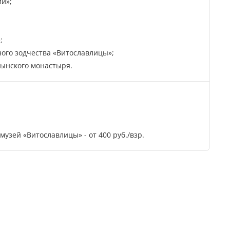
и»;
;
ого зодчества «Витославлицы»;
тынского монастыря.
узей «Витославлицы» - от 400 руб./взр.