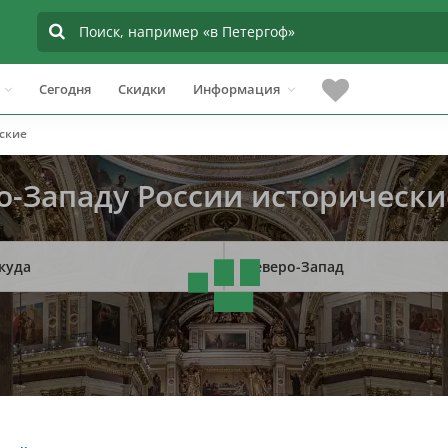
Сегодня
Скидки
Информация
ские
о-Западу России исторически
куда
Северо-Запад