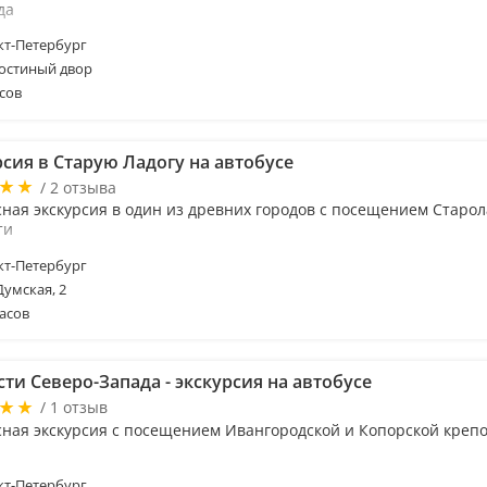
да
т-Петербург
Гостиный двор
сов
сия в Старую Ладогу на автобусе
/ 2 отзыва
сная экскурсия в один из древних городов с посещением Старо
ти
т-Петербург
Думская, 2
асов
ти Северо-Запада - экскурсия на автобусе
/ 1 отзыв
сная экскурсия с посещением Ивангородской и Копорской креп
т-Петербург