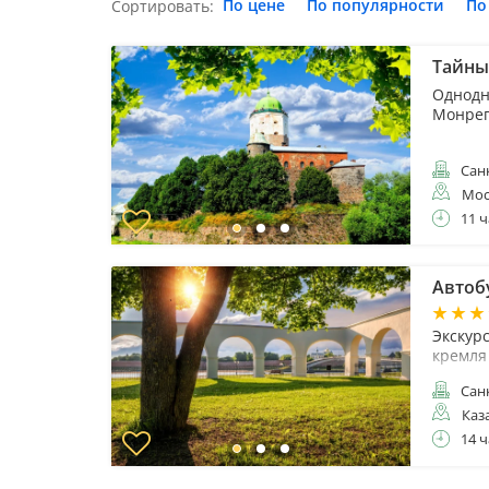
По цене
По популярности
По
Сортировать:
Тайны
Однодн
Монре
Санк
Мос
11 ч
Автоб
Экскур
кремля
Санк
Каз
14 ч