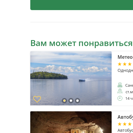
Вам может понравиться
Метеор
Однодн
Санк
ст.
14 ч
Автоб
Автобу