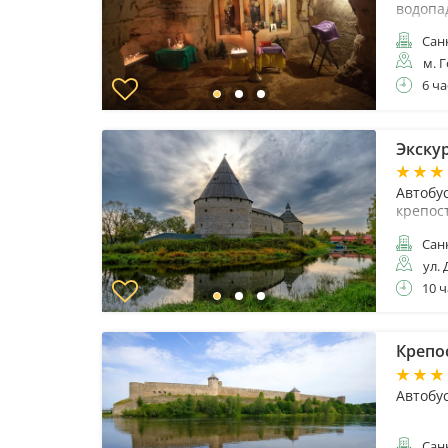
водопа
Санк
м. 
6 ча
Экскур
Автобу
крепос
Санк
ул. 
10 ч
Крепос
Автобу
Санк