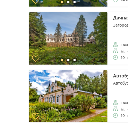
Дачная
Загоро
Санк
м. 
10 ч
Автоб
Автобу
Санк
м. 
10 ч