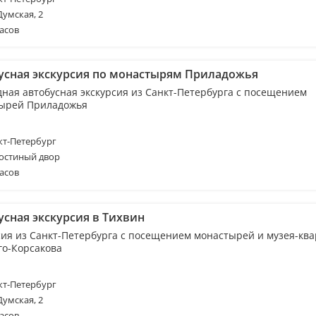
Думская, 2
асов
усная экскурсия по монастырям Приладожья
дная автобусная экскурсия из Санкт-Петербурга с посещением
ырей Приладожья
т-Петербург
Гостиный двор
асов
усная экскурсия в Тихвин
сия из Санкт-Петербурга с посещением монастырей и музея-кв
го-Корсакова
т-Петербург
Думская, 2
асов