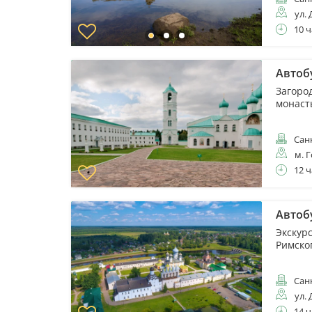
ул. 
10 ч
Автоб
Загоро
монаст
Санк
м. 
12 ч
Автоб
Экскур
Римско
Санк
ул. 
14 ч