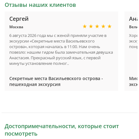
Отзывы наших клиентов
Сергей
Ана
Москва
Вели
6 августа 2026 года мы с женой приняли участие в
Хоро
экскурсии «Секретные места Васильевского
экск
острова», которая началась в 11:00. Нам очень
понр
повезло: нашим гидом была замечательная девушка
Анастасия. Прекрасный русский язык, с первой
минуты установление полног..
Секретные места Васильевского острова -
Мист
пешеходная экскурсия
экск
Достопримечательности, которые стоит
посмотреть