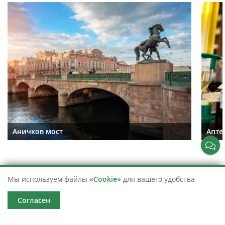
Аничков мост
Апте
Мы используем файлы
«Cookie»
для вашего удобства
Согласен
Помощь в подборе экскурсий