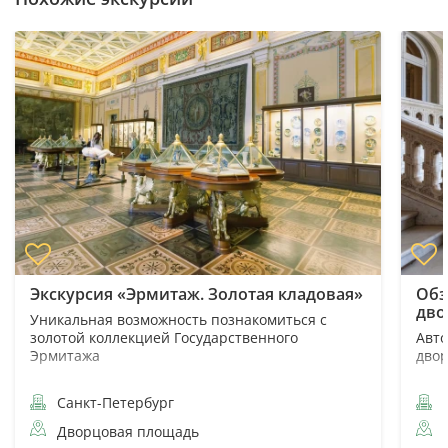
Экскурсия «Эрмитаж. Золотая кладовая»
Обз
дво
Уникальная возможность познакомиться с
золотой коллекцией Государственного
Авто
Эрмитажа
дво
Санкт-Петербург
С
Дворцовая площадь