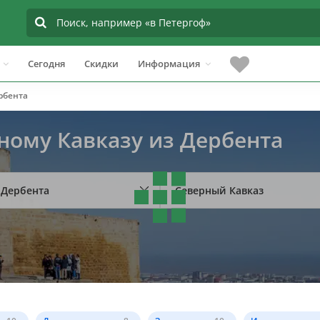
Сегодня
Скидки
Информация
рбента
ному Кавказу из Дербента
 Дербента
Северный Кавказ