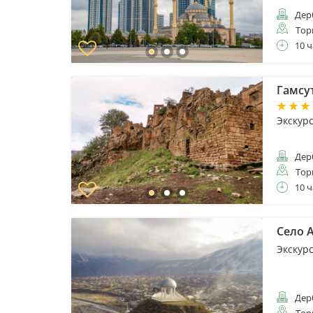
Дер
Тор
10 ч
Гамсут
Экскур
Дер
Тор
10 ч
Село А
Экскур
Дер
Тор