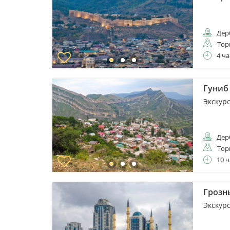
Дер
Тор
4 ча
Гуниб
Экскур
Дер
Тор
10 ч
Грозны
Экскур