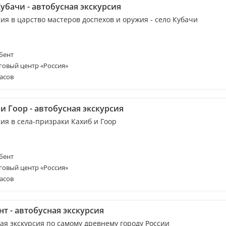
убачи - автобусная экскурсия
ия в царство мастеров доспехов и оружия - село Кубачи
бент
говый центр «Россия»
асов
и Гоор - автобусная экскурсия
ия в села-призраки Кахиб и Гоор
бент
говый центр «Россия»
асов
т - автобусная экскурсия
ая экскурсия по самому древнему городу России