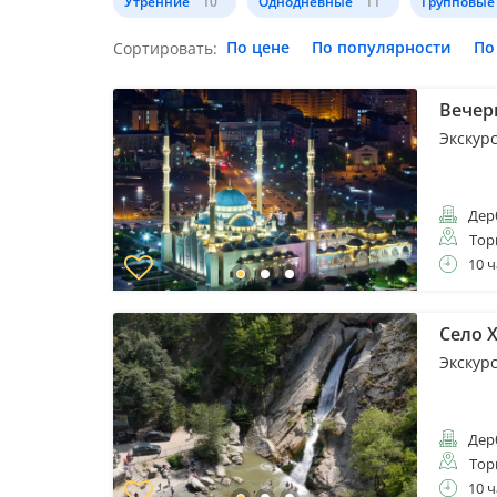
Утренние
10
Однодневные
11
Групповые
По цене
По популярности
По
Сортировать:
Вечер
Экскур
Дер
Тор
10 ч
Село Х
Экскур
Дер
Тор
10 ч