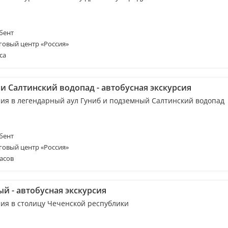
бент
говый центр «Россия»
са
 и Салтинский водопад - автобусная экскурсия
сия в легендарный аул Гуниб и подземный Салтинский водопад
бент
говый центр «Россия»
асов
й - автобусная экскурсия
сия в столицу Чеченской республики