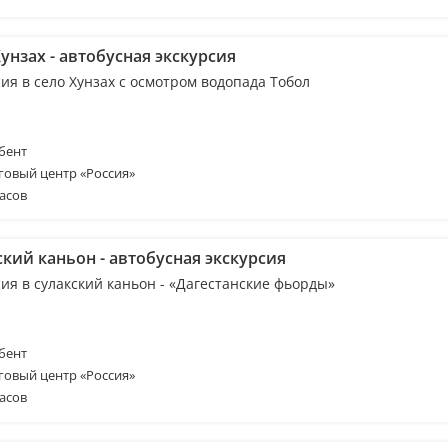
унзах - автобусная экскурсия
ия в село Хунзах с осмотром водопада Тобол
бент
говый центр «Россия»
асов
кий каньон - автобусная экскурсия
ия в сулакский каньон - «Дагестанские фьорды»
бент
говый центр «Россия»
асов