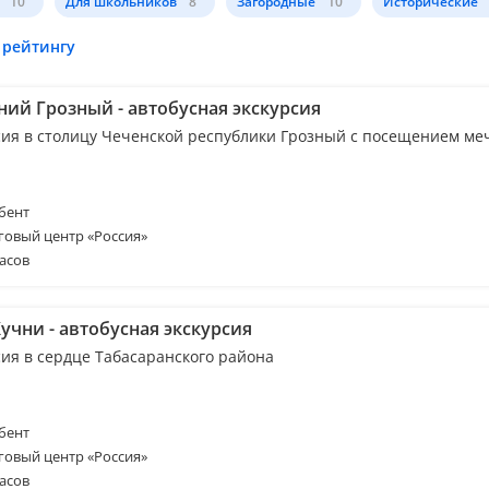
10
Для школьников
8
Загородные
10
Исторические
 рейтингу
ний Грозный - автобусная экскурсия
сия в столицу Чеченской республики Грозный с посещением ме
бент
говый центр «Россия»
асов
учни - автобусная экскурсия
сия в сердце Табасаранского района
бент
говый центр «Россия»
асов