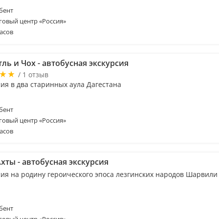
бент
говый центр «Россия»
асов
ль и Чох - автобусная экскурсия
/ 1 отзыв
сия в два старинных аула Дагестана
бент
говый центр «Россия»
асов
хты - автобусная экскурсия
сия на родину героического эпоса лезгинских народов Шарвили
бент
говый центр «Россия»