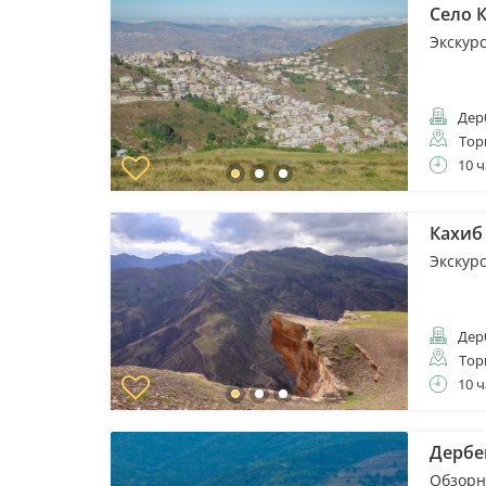
Село К
Экскурс
Дер
Тор
10 ч
Кахиб 
Экскурс
Дер
Тор
10 ч
Дербен
Обзорн