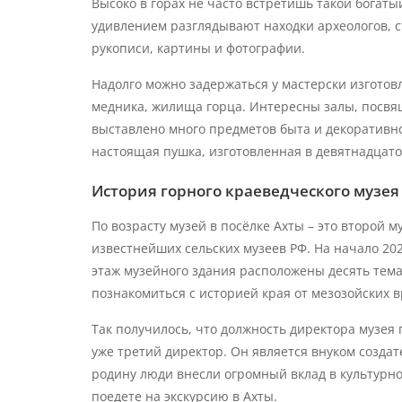
Высоко в горах не часто встретишь такой богатый
удивлением разглядывают находки археологов, 
рукописи, картины и фотографии.
Надолго можно задержаться у мастерски изготов
медника, жилища горца. Интересны залы, посвящ
выставлено много предметов быта и декоративн
настоящая пушка, изготовленная в девятнадцато
История горного краеведческого музея
По возрасту музей в посёлке Ахты – это второй м
известнейших сельских музеев РФ. На начало 202
этаж музейного здания расположены десять тем
познакомиться с историей края от мезозойских 
Так получилось, что должность директора музея п
уже третий директор. Он является внуком созда
родину люди внесли огромный вклад в культурно
поедете на экскурсию в Ахты.