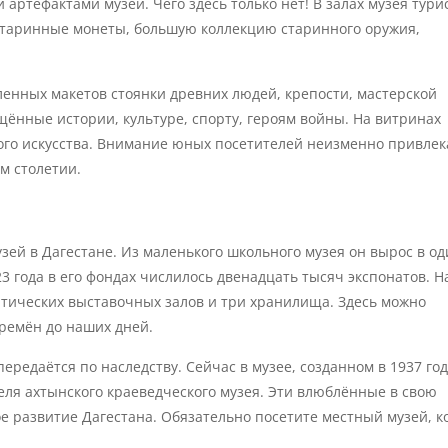
 артефактами музей. Чего здесь только нет! В залах музея тури
старинные монеты, большую коллекцию старинного оружия,
ленных макетов стоянки древних людей, крепости, мастерской
ённые истории, культуре, спорту, героям войны. На витринах
ого искусства. Внимание юных посетителей неизменно привлек
м столетии.
узей в Дагестане. Из маленького школьного музея он вырос в од
3 года в его фондах числилось двенадцать тысяч экспонатов. Н
атических выставочных залов и три хранилища. Здесь можно
времён до наших дней.
ередаётся по наследству. Сейчас в музее, созданном в 1937 год
теля ахтынского краеведческого музея. Эти влюблённые в свою
е развитие Дагестана. Обязательно посетите местный музей, к