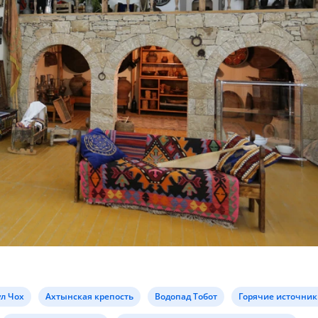
ул Чох
Ахтынская крепость
Водопад Тобот
Горячие источник