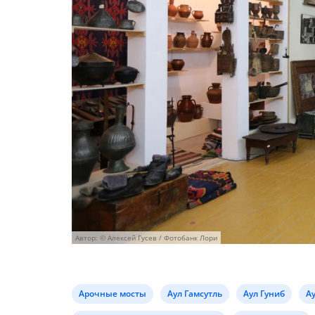
Автор: © Алексей Гусев / Фотобанк Лори
Арочные мосты
Аул Гамсутль
Аул Гуниб
А