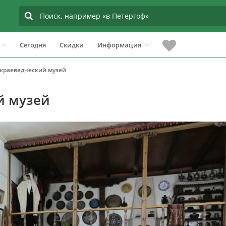
Сегодня
Скидки
Информация
краеведческий музей
й музей