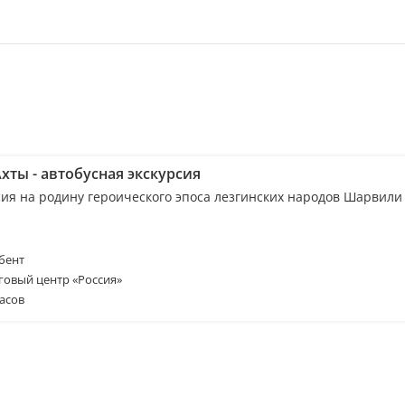
хты - автобусная экскурсия
сия на родину героического эпоса лезгинских народов Шарвили
бент
говый центр «Россия»
асов