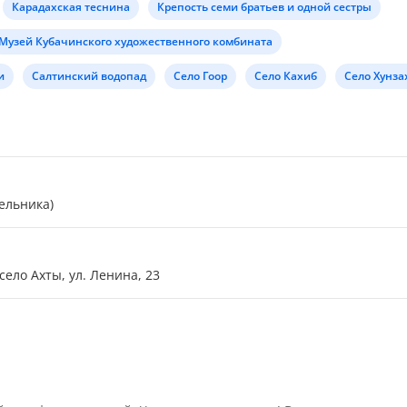
Карадахская теснина
Крепость семи братьев и одной сестры
Музей Кубачинского художественного комбината
и
Салтинский водопад
Село Гоор
Село Кахиб
Село Хунза
дельника)
село Ахты, ул. Ленина, 23