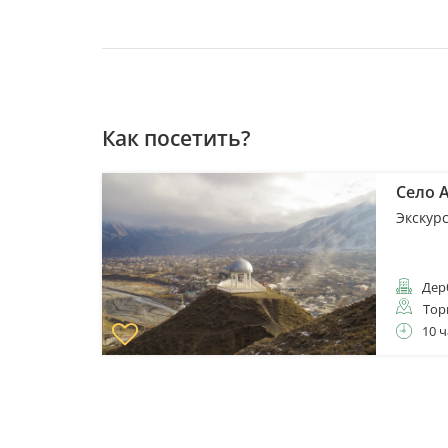
Как посетить?
Село А
Экскур
Дер
Тор
10 ч