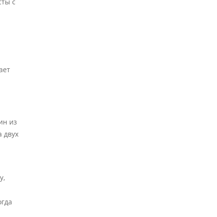
сты с
ает
ин из
а двух
у,
огда