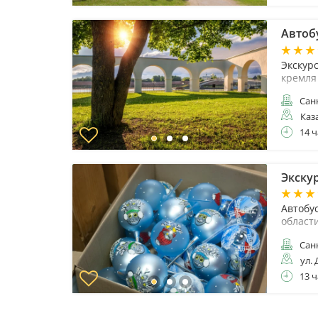
Автоб
Экскур
кремля
Санк
Каз
14 ч
Экску
Автобу
област
Санк
ул. 
13 ч