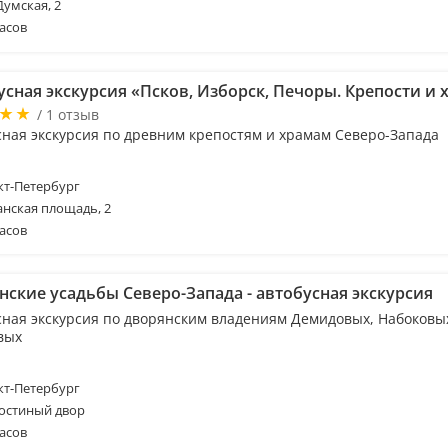
Думская, 2
асов
усная экскурсия «Псков, Изборск, Печоры. Крепости и
/ 1 отзыв
сная экскурсия по древним крепостям и храмам Северо-Запада
т-Петербург
анская площадь, 2
асов
нские усадьбы Северо-Запада - автобусная экскурсия
сная экскурсия по дворянским владениям Демидовых, Набоковы
вых
т-Петербург
Гостиный двор
асов