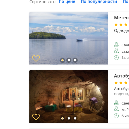
По цене
По популярности
По
Сортировать:
Метеор
Однодн
Санк
ст.
14 ч
Автоб
Автобу
водопа
Санк
м. 
6 ча