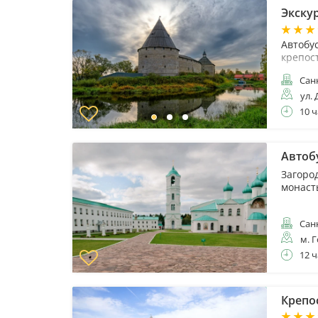
Экскур
Автобу
крепос
Санк
ул. 
10 ч
Автоб
Загоро
монаст
Санк
м. 
12 ч
Крепос