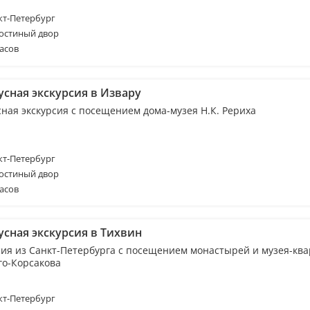
т-Петербург
Гостиный двор
асов
усная экскурсия в Извару
сная экскурсия с посещением дома-музея Н.К. Рериха
т-Петербург
Гостиный двор
асов
усная экскурсия в Тихвин
сия из Санкт-Петербурга с посещением монастырей и музея-кв
го-Корсакова
т-Петербург