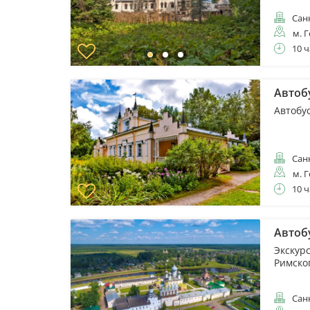
Санк
м. 
10 ч
Автоб
Автобу
Санк
м. 
10 ч
Автоб
Экскур
Римско
Санк