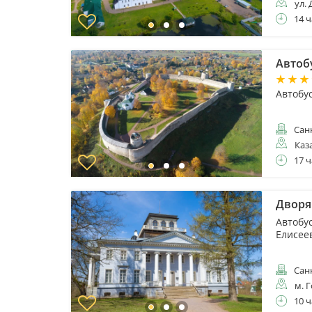
ул. 
14 ч
Автоб
Автобу
Санк
Каз
17 ч
Дворя
Автобу
Елисее
Санк
м. 
10 ч