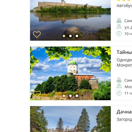
Автобу
Санк
ул. 
10 ч
Тайны
Однодн
Монре
Санк
Мос
11 ч
Дачная
Загоро