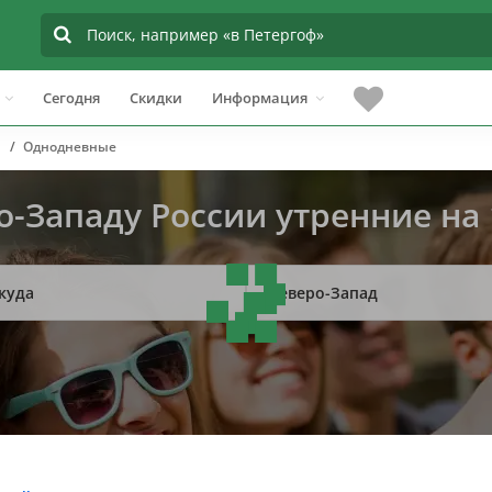
Сегодня
Скидки
Информация
Однодневные
о-Западу России утренние на 
куда
Северо-Запад