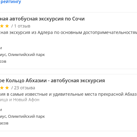
 рейтингу
ная автобусная экскурсия по Сочи
/ 1 отзыв
сная экскурсия из Адлера по основным достопримечательностя
и
иус, Олимпийский парк
сов
ое Кольцо Абхазии - автобусная экскурсия
/ 23 отзыва
сия в самые известные и удивительные места прекрасной Абхази
Рица и Новый Афон
и
иус, Олимпийский парк
асов