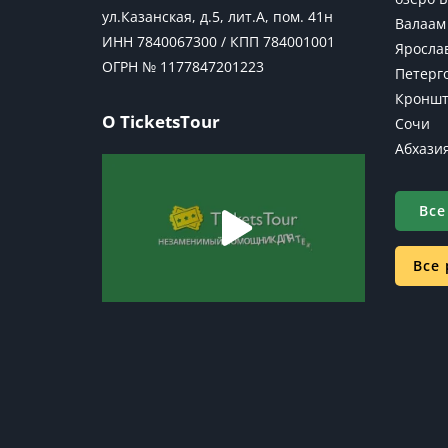
ул.Казанская, д.5, лит.А, пом. 41н
Валаам
ИНН 7840067300 / КПП 784001001
Яросла
ОГРН № 1177847201223
Петерг
Кроншт
О TicketsTour
Сочи
Абхази
Все
Все