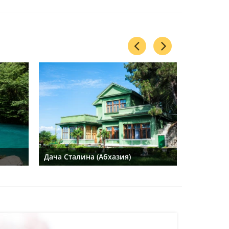
Дача Сталина (Абхазия)
Дача Стал