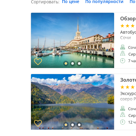
По цене
По популярности
По
Сортировать:
Обзор
Автобу
Сочи
Соч
Сир
7 ча
Золот
Экскур
озеро 
Соч
Сир
12 ч