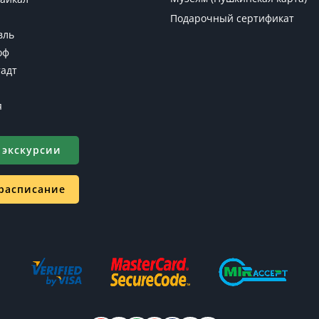
Подарочный сертификат
вль
оф
адт
я
 экскурсии
 расписание