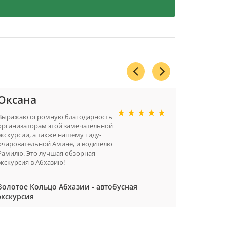
Оксана
Светл
Москва
Выражаю огромную благодарность
организаторам этой замечательной
Разве мож
экскурсии, а также нашему гиду-
жемчужино
очаровательной Амине, и водителю
такую воз
Рамилю. Это лучшая обзорная
красивейш
экскурсия в Абхазию!
Золотое Кольцо Абхазии - автобусная
экскурсия
Золотое 
экскурси