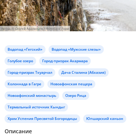
Автор: © Сергей Афанасьев / Фотобанк Лори
Водопад «Гегский»
Водопад «Мужские слезы»
Голубое озеро
Город-призрак Акармара
Город-призрак Ткуарчал
Дача Сталина (Абхазия)
Колоннада в Гагре
Новоафонская пещера
Новоафонский монастырь
Озеро Рица
Термальный источник Кындыг
Храм Успения Пресвятой Богородицы
Юпшарский каньон
Описание