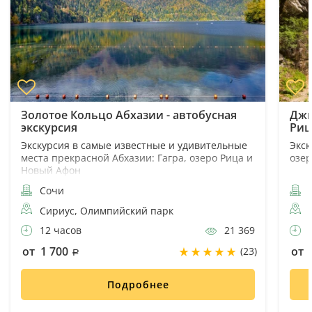
Золотое Кольцо Абхазии - автобусная
Джи
экскурсия
Риц
Экскурсия в самые известные и удивительные
Экск
места прекрасной Абхазии: Гагра, озеро Рица и
озер
Новый Афон
Сочи
Сириус, Олимпийский парк
12 часов
21 369
1
от 1 700
от 
(23)
Подробнее