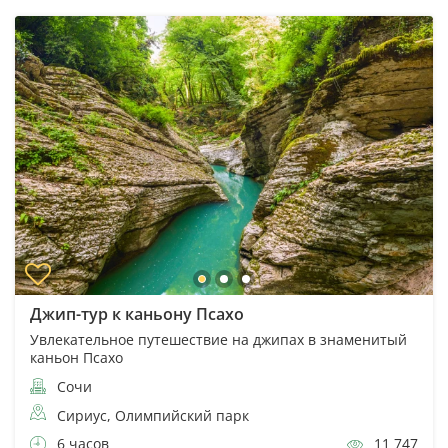
Джип-тур к каньону Псахо
Увлекательное путешествие на джипах в знаменитый
каньон Псахо
Сочи
Сириус, Олимпийский парк
6 часов
11 747