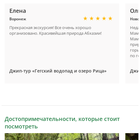
Елена
Ол
Воронеж
Ново
Прекрасная экскурсия! Все очень хорошо
Неда
организовано. Красивейшая природа Абхазии!
Мамо
Мамо
прир
горы
по г
Джип-тур «Гегский водопад и озеро Рица»
Джи
Достопримечательности, которые стоит
посмотреть