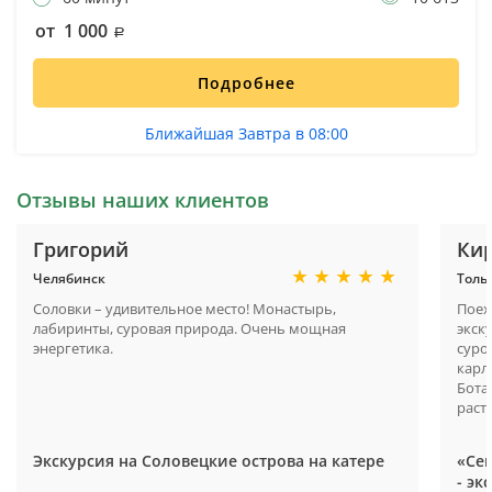
от 1 000
Подробнее
Ближайшая Завтра в 08:00
Отзывы наших клиентов
Григорий
Ки
Челябинск
Толь
Соловки – удивительное место! Монастырь,
Поех
лабиринты, суровая природа. Очень мощная
экск
энергетика.
суро
карл
Бота
расте
Экскурсия на Соловецкие острова на катере
«Се
- эк