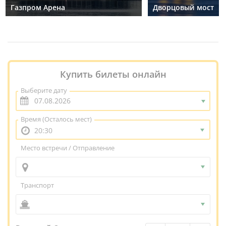
Газпром Арена
Дворцовый мост
Купить билеты онлайн
Выберите дату
Время
(Осталось мест)
20:30
Место встречи / Отправление
Транспорт