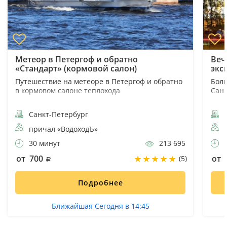
Метеор в Петергоф и обратно
Веч
«Стандарт» (кормовой салон)
экс
Путешествие на метеоре в Петергоф и обратно
Боль
в кормовом салоне теплохода
Санк
Санкт-Петербург
С
причал «ВодоходЪ»
30 минут
213 695
3
от 700
от 
(5)
Подробнее
Ближайшая Сегодня в 14:45