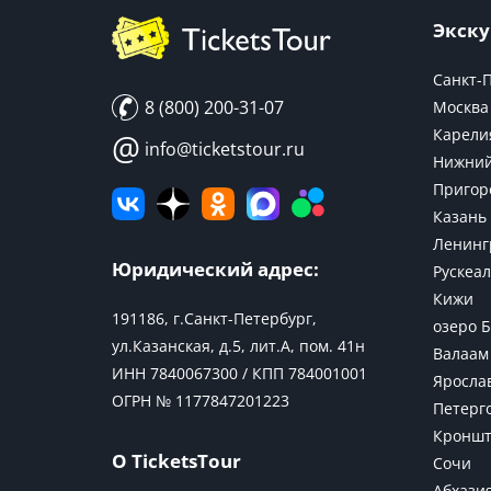
Экску
Санкт-
8 (800) 200-31-07
Москва
Карели
@
info@ticketstour.ru
Нижний
Пригор
Казань
Ленинг
Юридический адрес:
Рускеал
Кижи
191186, г.Санкт-Петербург,
озеро 
ул.Казанская, д.5, лит.А, пом. 41н
Валаам
ИНН 7840067300 / КПП 784001001
Яросла
ОГРН № 1177847201223
Петерг
Кроншт
О TicketsTour
Сочи
Абхази