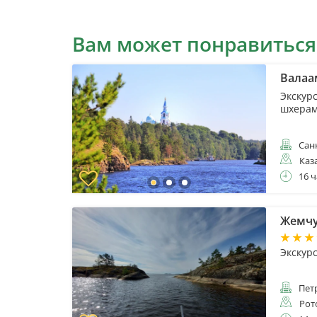
Вам может понравиться
Валаа
Экскур
шхера
Санк
Каз
16 ч
Жемчу
Экскур
Пет
Рот