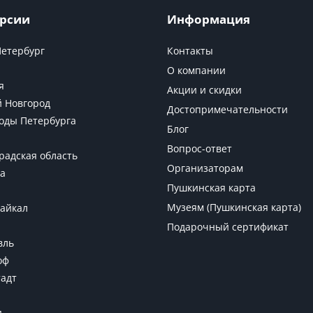
рсии
Информация
Петербург
Контакты
О компании
я
Акции и скидки
 Новгород
Достопримечательности
оды Петербурга
Блог
Вопрос-ответ
радская область
Организаторам
а
Пушкинская карта
Музеям (Пушкинская карта)
Байкал
Подарочный сертификат
вль
оф
адт
я