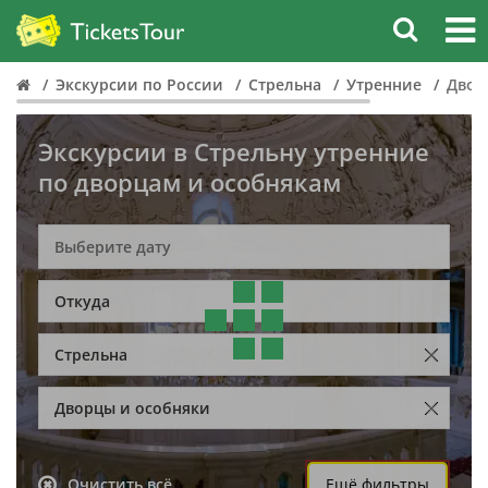
Экскурсии по России
Стрельна
Утренние
Двор
Экскурсии в Стрельну утренние
по дворцам и особнякам
Откуда
Стрельна
Дворцы и особняки
Очистить всё
Ещё фильтры