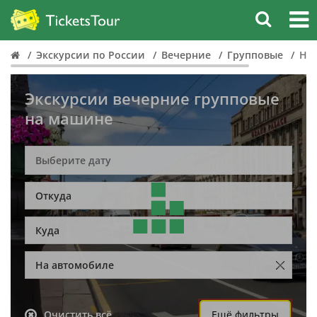
Экскурсии по России
Вечерние
Групповые
На
Экскурсии вечерние групповые
на машине
Откуда
Куда
На автомобиле
Очистить всё
Ещё фильтры