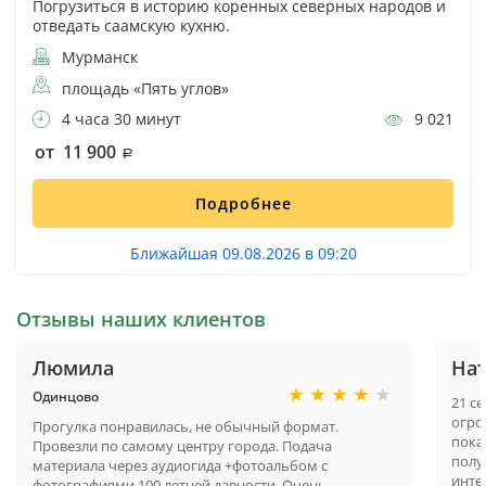
Погрузиться в историю коренных северных народов и
отведать саамскую кухню.
Мурманск
площадь «Пять углов»
4 часа 30 минут
9 021
от 11 900
Подробнее
Ближайшая 09.08.2026 в 09:20
Отзывы наших клиентов
Люмила
На
Одинцово
21 с
огро
Прогулка понравилась, не обычный формат.
пока
Провезли по самому центру города. Подача
полу
материала через аудиогида +фотоальбом с
инте
фотографиями 100 летней давности. Очень