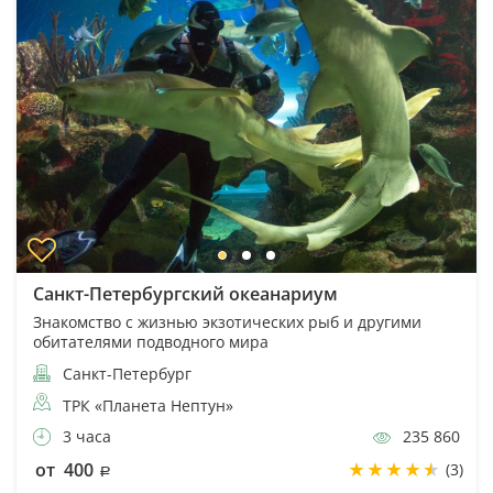
Санкт-Петербургский океанариум
Знакомство с жизнью экзотических рыб и другими
обитателями подводного мира
Санкт-Петербург
ТРК «Планета Нептун»
3 часа
235 860
от 400
(3)