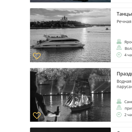
Танцы
Речная
Яро
Вол
4 ча
Празд
Водная
паруса
Санк
при
2 ча