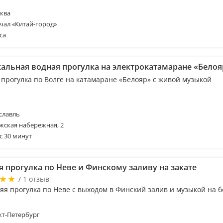
ква
чал «Китай-город»
са
альная водная прогулка на электрокатамаране «Белоя
 прогулка по Волге на катамаране «Белояр» с живой музыкой
славль
жская набережная, 2
с 30 минут
я прогулка по Неве и Финскому заливу на закате
/ 1 отзыв
яя прогулка по Неве с выходом в Финский залив и музыкой на б
т-Петербург