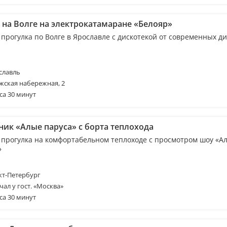
 на Волге на электрокатамаране «Белояр»
 прогулка по Волге в Ярославле с дискотекой от современных д
славль
жская набережная, 2
са 30 минут
ник «Алые паруса» с борта теплохода
 прогулка на комфортабельном теплоходе с просмотром шоу «А
»
т-Петербург
чал у гост. «Москва»
са 30 минут