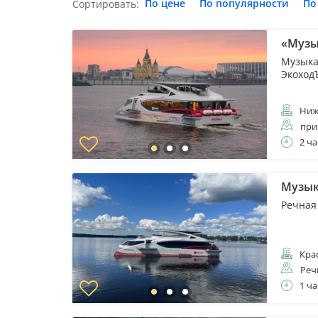
По цене
По популярности
По
Сортировать:
«Музы
Музыка
Экоход
Ниж
при
2 ча
Музык
Речная
Кра
Реч
1 ча