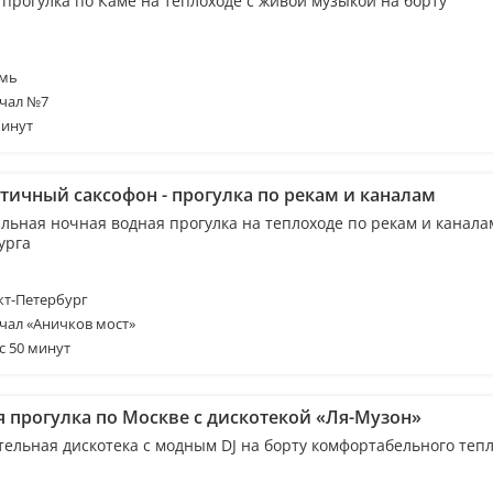
 прогулка по Каме на теплоходе с живой музыкой на борту
мь
чал №7
минут
тичный саксофон - прогулка по рекам и каналам
льная ночная водная прогулка на теплоходе по рекам и канала
урга
т-Петербург
чал «Аничков мост»
с 50 минут
я прогулка по Москве с дискотекой «Ля-Музон»
тельная дискотека с модным DJ на борту комфортабельного тепл