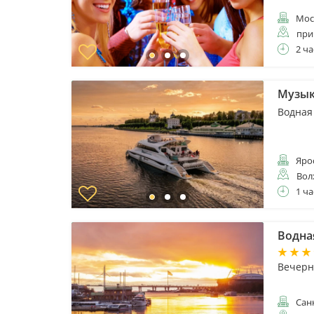
Мос
при
2 ча
Музык
Водная
Яро
Вол
1 ча
Водна
Вечерн
Санк