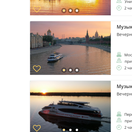
Уни
2 ча
Музык
Вечерн
Мос
при
2 ча
Музык
Вечерн
Пер
при
2 ча