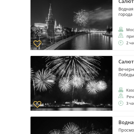
Салют 
Водная
города
Мос
при
2 ча
Салют 
Вечерн
Побед
Каз
Реч
3 ча
Водна
Просмо