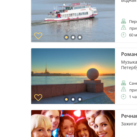
Водная
Пер
при
60 
Роман
Музыка
Петерб
Санк
при
1 ча
Речна
Зажига