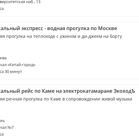
верситетская наб., 13
са
альный экспресс - водная прогулка по Москве
яя прогулка на теплоходе с ужином и ди-джеем на борту
ква
чал «Китай-город»
са 30 минут
альный рейс по Каме на электрокатамаране ЭкоходЪ
яя речная прогулка по Каме в сопровождении живой музыки
мь
чал №7
са