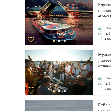
Клубн
Ночная
дискот
Санк
наб
4 ча
Музык
Джазов
лучших
Санк
наб
2 ча
Рейс 