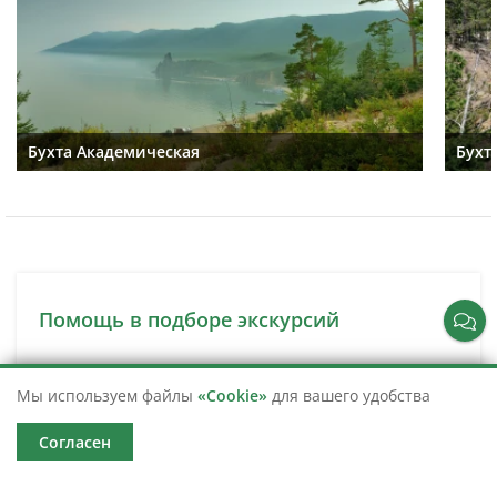
Бухта Академическая
Бухт
Помощь в подборе экскурсий
Сложно выбрать? Оставьте свои контактные данные
и мы свяжемся с вами для подбора идеальной
Мы используем файлы
«Cookie»
для вашего удобства
экскурсии.
Согласен