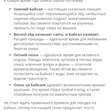
В каждое время года Байкал хорош по-своему:
Зимний Байкал
— настоящая сказочная локация.
Искрящийся снег, переливающийся лёд, необычные
ледяные образования создают захватывающие
пейзажи. Вы сможете покататься на упряжках,
проехать по глади озера на машине.
Весной лёд начинает таять, и Байкал оживает.
Расцвет природы — идеальное время для любования
достопримечательностями, расположенными на
берегах озера.
Летний сезон
— идеальное время для активного
отдыха. Походы, кемпинги, купание в тёплых водах
озера, изучение флоры и фауны — отличное
времяпровождение. Также летом вы сможете
посмотреть на Байкал с воды, взяв экскурсию на
водном транспорте.
Осень на Байкале
удивляет великолепными яркими
красками. Это время сбора грибов и ягод, а также
спокойных прогулок по живописным тропам.
Не стоит ждать правильного времени для поездки на
Байкал, потому что каждый сезон предлагает что-то