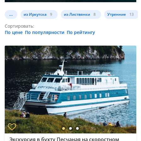
...
из Иркутска
9
из Листвянки
8
Утренние
13
Сортировать:
По цене
По популярности
По рейтингу
Экскурсия в бухту Песчаная на скоростном