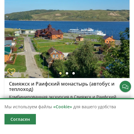
Свияжск и Раифский монастырь (автобус и
теплоход)
Комбинированная экскурсия в Свияжск и Раифский
монастырь на автобусе и теплоходе
Мы используем файлы
«Cookie»
для вашего удобства
Казань
Согласен
отель «Ногай»
9 часов
56 919