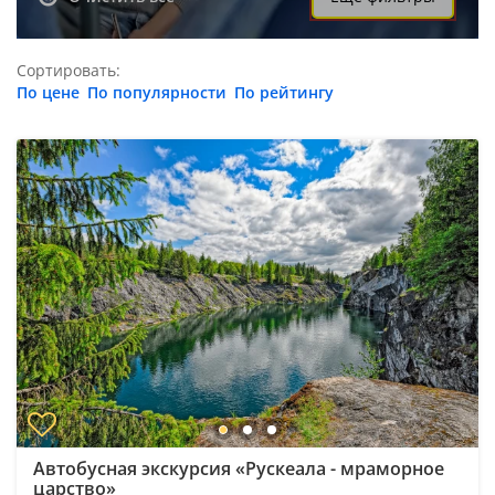
Сортировать:
По цене
По популярности
По рейтингу
Автобусная экскурсия «Рускеала - мраморное
царство»