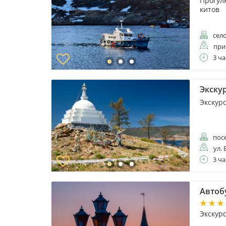
Прогул
китов
село
при
3 ча
Экскур
Экскур
пос
ул. 
3 ча
Автоб
Экскур