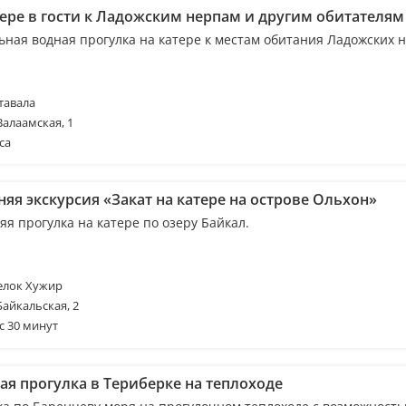
тере в гости к Ладожским нерпам и другим обитателям
ьная водная прогулка на катере к местам обитания Ладожских 
тавала
Валаамская, 1
са
яя экскурсия «Закат на катере на острове Ольхон»
я прогулка на катере по озеру Байкал.
елок Хужир
Байкальская, 2
с 30 минут
ая прогулка в Териберке на теплоходе