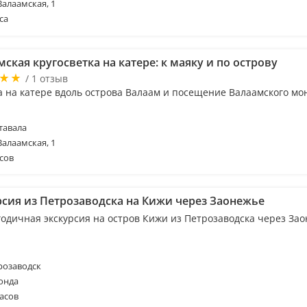
Валаамская, 1
са
ская кругосветка на катере: к маяку и по острову
/ 1 отзыв
а на катере вдоль острова Валаам и посещение Валаамского мо
тавала
Валаамская, 1
сов
рсия из Петрозаводска на Кижи через Заонежье
годичная экскурсия на остров Кижи из Петрозаводска через За
розаводск
онда
асов