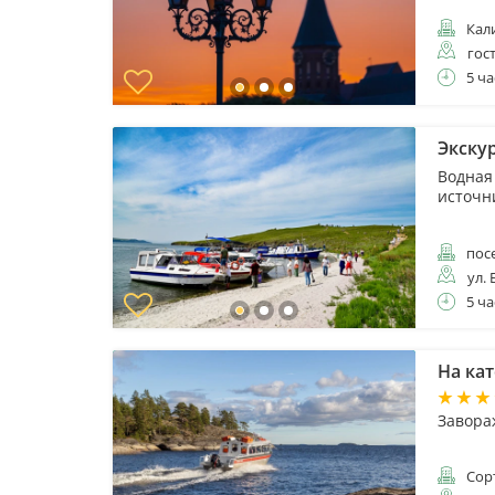
Кал
гос
5 ча
Экску
Водная
источн
пос
ул. 
5 ча
На ка
Завора
Сор