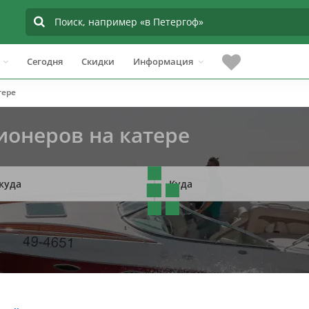
Сегодня
Скидки
Информация
тере
ионеров на катере
куда
Куда