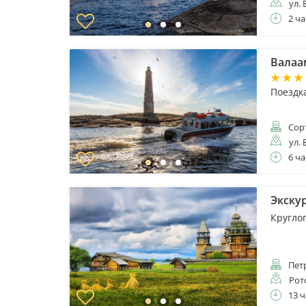
ул. 
2 ча
Валаам
Поездк
Сор
ул. 
6 ча
Экску
Кругло
Пет
Рот
13 ч