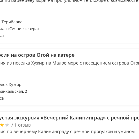
ка по Баренцеву моря на прогулочном теплоходе с возможность
 Териберка
чал «Сияние севера»
са
сия на остров Огой на катере
сия из поселка Хужир на Малое море с посещением острова Ого
елок Хужир
Байкальская, 2
са
усная экскурсия «Вечерний Калининград» с речной пр
/ 1 отзыв
сия по вечернему Калининграду с речной прогулкой и ужином