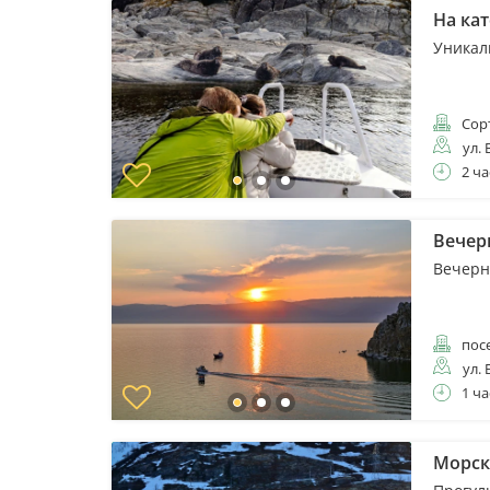
На ка
Уникал
Сор
ул. 
2 ча
Вечерн
Вечерня
пос
ул. 
1 ча
Морск