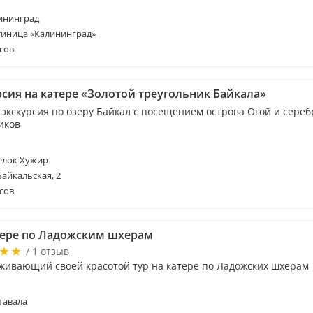
ининград
тиница «Калининград»
сов
рсия на катере «Золотой треугольник Байкала»
 экскурсия по озеру Байкал с посещением острова Огой и сере
иков
елок Хужир
Байкальская, 2
сов
тере по Ладожским шхерам
/ 1 отзыв
живающий своей красотой тур на катере по Ладожских шхерам
тавала