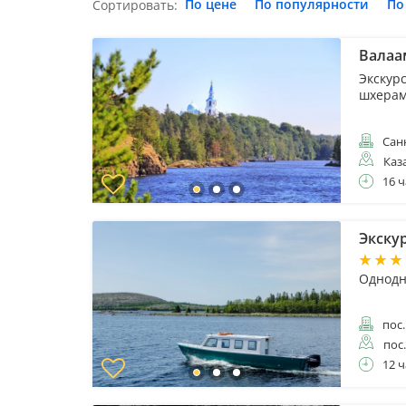
По цене
По популярности
По
Сортировать:
Валаа
Экскур
шхера
Санк
Каз
16 ч
Экску
Однодн
пос.
пос
12 ч