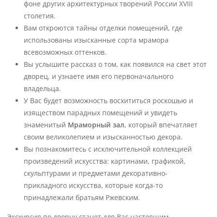
фоне других архитектурных творений России XVIII
столетия.
Вам откроются тайны отделки помещений, где
использованы изысканные сорта мрамора
всевозможных оттенков.
Вы услышите рассказ о том, как появился на свет этот
дворец, и узнаете имя его первоначального
владельца.
У Вас будет возможность восхититься роскошью и
изяществом парадных помещений и увидеть
знаменитый
Мраморный зал
, который впечатляет
своим великолепием и изысканностью декора.
Вы познакомитесь с исключительной коллекцией
произведений искусства: картинами, графикой,
скульптурами и предметами декоративно-
прикладного искусства, которые когда-то
принадлежали братьям Ржевским.
Экскурсия по дворцу станет для Вас настоящим