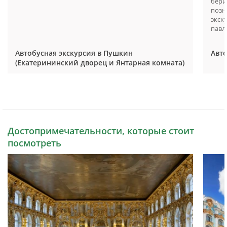
бери
позн
экск
павл
Автобусная экскурсия в Пушкин
Авто
(Екатерининский дворец и Янтарная комната)
Достопримечательности, которые стоит
посмотреть