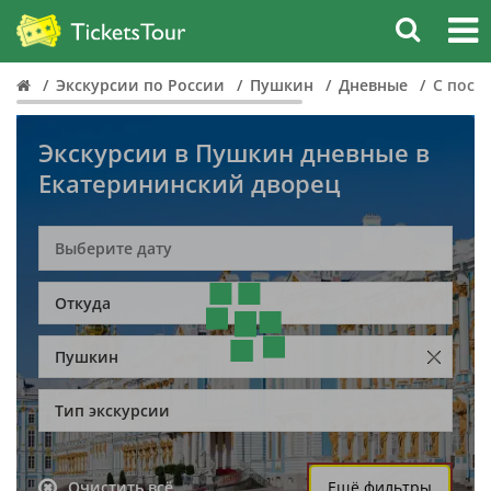
Экскурсии по России
Пушкин
Дневные
С посе
Экскурсии в Пушкин дневные в
Екатерининский дворец
Откуда
Пушкин
Тип экскурсии
Очистить всё
Ещё фильтры