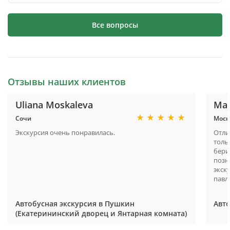
Все вопросы
Отзывы наших клиентов
Uliana Moskaleva
Ма
Сочи
Моск
Экскурсия очень понравилась.
Отли
толь
бери
позн
экск
павл
Автобусная экскурсия в Пушкин
Авто
(Екатерининский дворец и Янтарная комната)