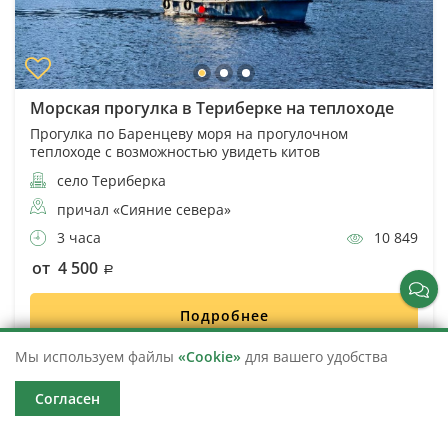
Морская прогулка в Териберке на теплоходе
Прогулка по Баренцеву моря на прогулочном
теплоходе с возможностью увидеть китов
село Териберка
причал «Сияние севера»
3 часа
10 849
от 4 500
Подробнее
Мы используем файлы
«Cookie»
для вашего удобства
Ближайшая 08.08.2026 в 10:00
Согласен