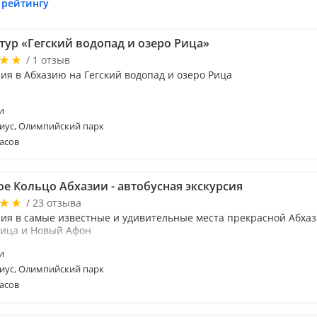
 рейтингу
тур «Гегский водопад и озеро Рица»
/ 1 отзыв
ия в Абхазию на Гегский водопад и озеро Рица
и
иус, Олимпийский парк
асов
ое Кольцо Абхазии - автобусная экскурсия
/ 23 отзыва
сия в самые известные и удивительные места прекрасной Абхази
Рица и Новый Афон
и
иус, Олимпийский парк
асов