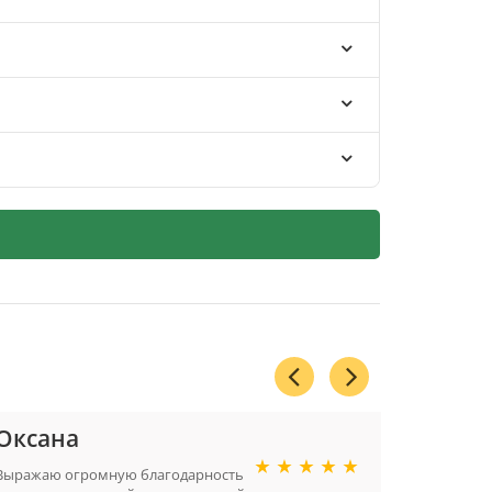
Оксана
Светл
Москва
Выражаю огромную благодарность