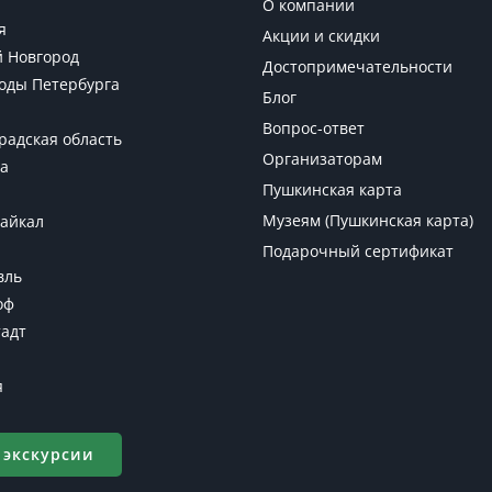
О компании
я
Акции и скидки
 Новгород
Достопримечательности
оды Петербурга
Блог
Вопрос-ответ
радская область
Организаторам
а
Пушкинская карта
Музеям (Пушкинская карта)
Байкал
Подарочный сертификат
вль
оф
адт
я
 экскурсии