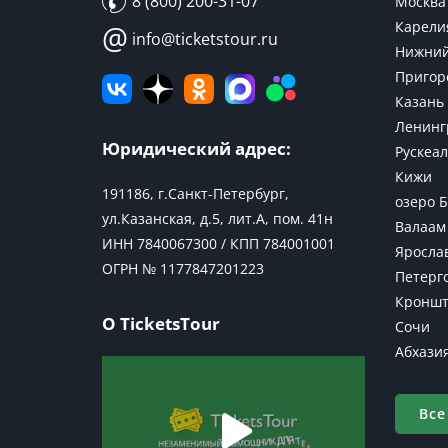
8 (800) 200-31-07
Москва
Карели
@
info@ticketstour.ru
Нижний
Пригор
Казань
Ленинг
Юридический адрес:
Рускеал
Кижи
191186, г.Санкт-Петербург,
озеро 
ул.Казанская, д.5, лит.А, пом. 41н
Валаам
ИНН 7840067300 / КПП 784001001
Яросла
ОГРН № 1177847201223
Петерг
Кроншт
О TicketsTour
Сочи
Абхази
Все