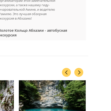
организаторам этой замечательной
Разве мож
экскурсии, а также нашему гиду-
жемчужино
очаровательной Амине, и водителю
такую воз
Рамилю. Это лучшая обзорная
красивейш
экскурсия в Абхазию!
Золотое Кольцо Абхазии - автобусная
экскурсия
Золотое 
экскурси