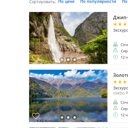
По цене
По популярности
По
Сортировать:
Джип-
Экскурс
Соч
Сир
12 ч
Золот
Экскур
озеро 
Соч
Сир
12 ч