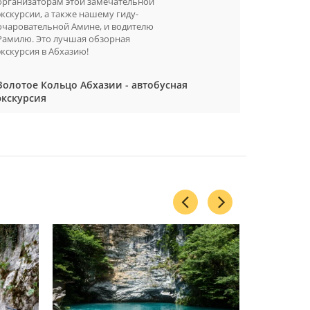
организаторам этой замечательной
Разве мож
экскурсии, а также нашему гиду-
жемчужино
очаровательной Амине, и водителю
такую воз
Рамилю. Это лучшая обзорная
красивейш
экскурсия в Абхазию!
Золотое Кольцо Абхазии - автобусная
экскурсия
Золотое 
экскурси