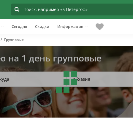
Сегодня
Скидки
Информация
Групповые
ю на 1 день групповые
куда
Абхазия