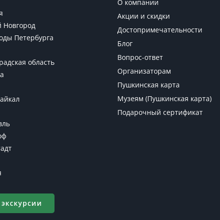
О компании
я
Акции и скидки
 Новгород
Достопримечательности
оды Петербурга
Блог
Вопрос-ответ
радская область
Организаторам
а
Пушкинская карта
Музеям (Пушкинская карта)
Байкал
Подарочный сертификат
вль
оф
адт
я
 экскурсии