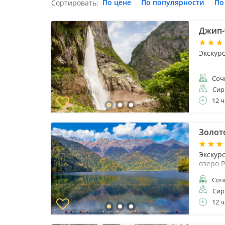
По цене
По популярности
По
Сортировать:
Джип-
Экскурс
Соч
Сир
12 ч
Золот
Экскур
озеро 
Соч
Сир
12 ч