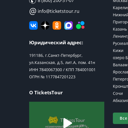
8 (800) 200-31-07
Москва
Карели
@
info@ticketstour.ru
Нижний
Пригор
Казань
Ленинг
Юридический адрес:
Рускеал
Кижи
191186, г.Санкт-Петербург,
озеро 
ул.Казанская, д.5, лит.А, пом. 41н
Валаам
ИНН 7840067300 / КПП 784001001
Яросла
ОГРН № 1177847201223
Петерг
Кроншт
О TicketsTour
Сочи
Абхази
Все