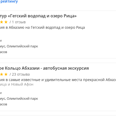
 рейтингу
тур «Гегский водопад и озеро Рица»
/ 1 отзыв
ия в Абхазию на Гегский водопад и озеро Рица
и
иус, Олимпийский парк
асов
ое Кольцо Абхазии - автобусная экскурсия
/ 23 отзыва
сия в самые известные и удивительные места прекрасной Абхази
Рица и Новый Афон
и
иус, Олимпийский парк
асов