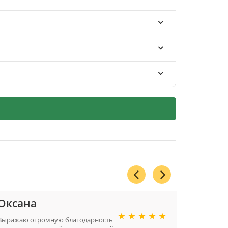
Оксана
Светл
Москва
Выражаю огромную благодарность